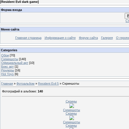
[
Resident Evil dark game
]
Форма входа
В
Ст
Меню сайта
Главная страница
Информация о сайте
Форум сайта
Галерея
О героях
Categories
Обои
[70]
Скриншоты
[140]
Официальный арт
[10]
Бокс арт
[1]
Рендеры
[16]
Hot Toys
[6]
Главная
»
Фотоальбом
»
Resident Evil 5
» Скриншоты
Фотографий в альбоме
:
140
Скрины
Скриншоты
Скрины
Скриншоты
Скрины