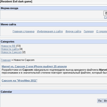
[
Resident Evil dark game
]
Форма входа
В
Ст
Меню сайта
Главная страница
Информация о сайте
Форум сайта
Галерея
О героях
Categories
Новости RE
[72]
Новости сайта
[4]
Новости Capcom
[2]
Главная
»
Новости Capcom
Marvel vs. Capcom 2 для iPhone выйдет 25 апреля
Разработчики из
Capcom
официально подтвердили выход аркадного файтинга
Marve
персонажами и в значительной степени повторит оригинальный файтинг, который бы
Capcom на "ИгроМир 2011"
Calendar
Пн
Вт